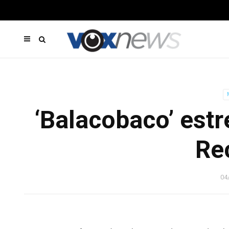
‘Balacobaco’ estr
Re
04