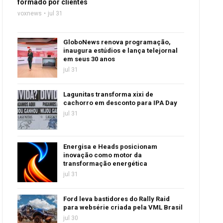
formado por clientes
voxnews
jul 31
GloboNews renova programação,
inaugura estúdios e lança telejornal
em seus 30 anos
jul 31
Lagunitas transforma xixi de
cachorro em desconto para IPA Day
jul 31
Energisa e Heads posicionam
inovação como motor da
transformação energética
jul 31
Ford leva bastidores do Rally Raid
para websérie criada pela VML Brasil
jul 30