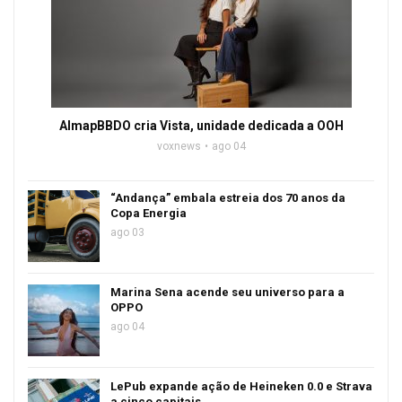
AlmapBBDO cria Vista, unidade dedicada a OOH
voxnews
ago 04
“Andança” embala estreia dos 70 anos da
Copa Energia
ago 03
Marina Sena acende seu universo para a
OPPO
ago 04
LePub expande ação de Heineken 0.0 e Strava
a cinco capitais