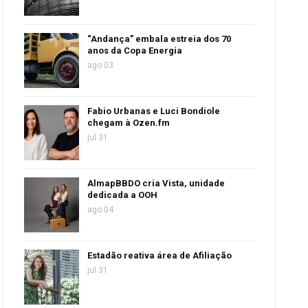
“Andança” embala estreia dos 70
anos da Copa Energia
ago 03
Fabio Urbanas e Luci Bondiole
chegam à Ozen.fm
jul 31
AlmapBBDO cria Vista, unidade
dedicada a OOH
ago 04
Estadão reativa área de Afiliação
jul 31