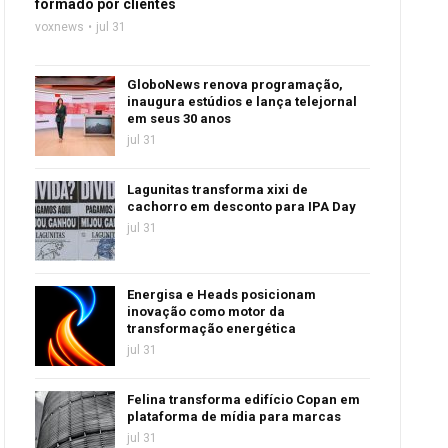
formado por clientes
voxnews
jul 31
GloboNews renova programação,
inaugura estúdios e lança telejornal
em seus 30 anos
jul 31
Lagunitas transforma xixi de
cachorro em desconto para IPA Day
jul 31
Energisa e Heads posicionam
inovação como motor da
transformação energética
jul 31
Felina transforma edifício Copan em
plataforma de mídia para marcas
jul 31