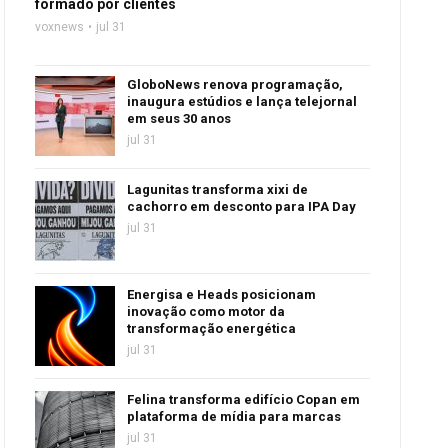
formado por clientes
voxnews
jul 31
GloboNews renova programação,
inaugura estúdios e lança telejornal
em seus 30 anos
jul 31
Lagunitas transforma xixi de
cachorro em desconto para IPA Day
jul 31
Energisa e Heads posicionam
inovação como motor da
transformação energética
jul 31
Felina transforma edifício Copan em
plataforma de mídia para marcas
jul 31