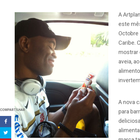
A Artpla
este mês
Octobre 
Caribe. 
mostrar 
aveia, a
alimento
invertem
A nova c
COMPARTILHAR
para bar
delicios
alimenta
marca t