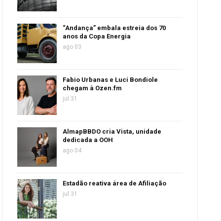
“Andança” embala estreia dos 70
anos da Copa Energia
ago 03
Fabio Urbanas e Luci Bondiole
chegam à Ozen.fm
jul 31
AlmapBBDO cria Vista, unidade
dedicada a OOH
ago 04
Estadão reativa área de Afiliação
jul 31