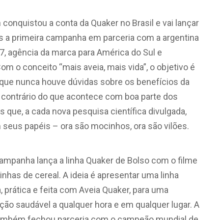
n conquistou a conta da Quaker no Brasil e vai lançar
 a primeira campanha em parceria com a argentina
7, agência da marca para América do Sul e
Com o conceito “mais aveia, mais vida”, o objetivo é
que nunca houve dúvidas sobre os benefícios da
o contrário do que acontece com boa parte dos
s que, a cada nova pesquisa científica divulgada,
 seus papéis – ora são mocinhos, ora são vilões.
ampanha lança a linha Quaker de Bolso com o filme
rinhas de cereal. A ideia é apresentar uma linha
a, prática e feita com Aveia Quaker, para uma
ção saudável a qualquer hora e em qualquer lugar. A
ambém fechou parceria com o campeão mundial de