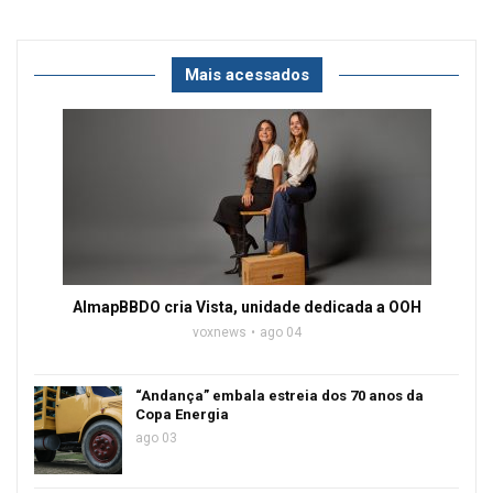
Mais acessados
AlmapBBDO cria Vista, unidade dedicada a OOH
voxnews
ago 04
“Andança” embala estreia dos 70 anos da
Copa Energia
ago 03