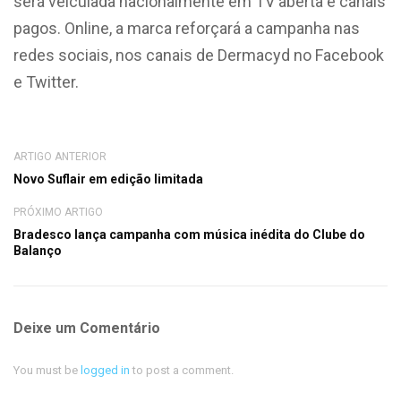
será veiculada nacionalmente em TV aberta e canais
pagos. Online, a marca reforçará a campanha nas
redes sociais, nos canais de Dermacyd no Facebook
e Twitter.
ARTIGO ANTERIOR
Novo Suflair em edição limitada
PRÓXIMO ARTIGO
Bradesco lança campanha com música inédita do Clube do
Balanço
Deixe um Comentário
You must be
logged in
to post a comment.