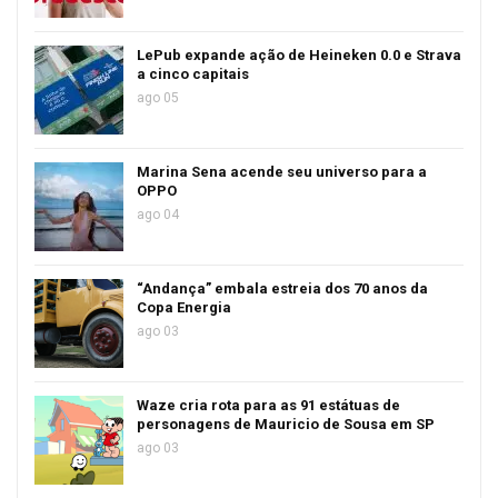
LePub expande ação de Heineken 0.0 e Strava
a cinco capitais
ago 05
Marina Sena acende seu universo para a
OPPO
ago 04
“Andança” embala estreia dos 70 anos da
Copa Energia
ago 03
Waze cria rota para as 91 estátuas de
personagens de Mauricio de Sousa em SP
ago 03