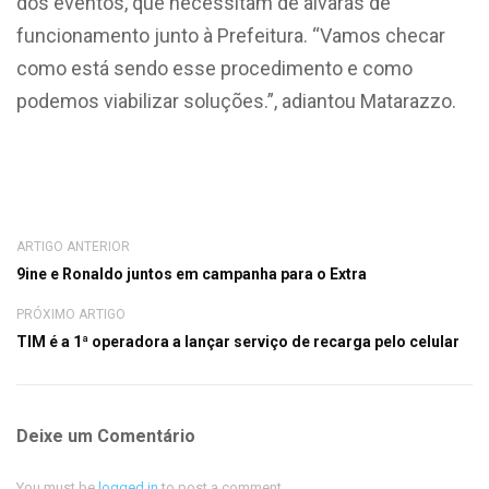
dos eventos, que necessitam de alvarás de
funcionamento junto à Prefeitura. “Vamos checar
como está sendo esse procedimento e como
podemos viabilizar soluções.”, adiantou Matarazzo.
ARTIGO ANTERIOR
9ine e Ronaldo juntos em campanha para o Extra
PRÓXIMO ARTIGO
TIM é a 1ª operadora a lançar serviço de recarga pelo celular
Deixe um Comentário
You must be
logged in
to post a comment.