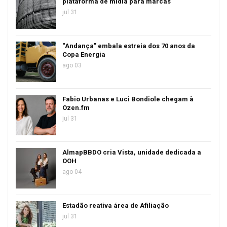
plataforma de mídia para marcas
jul 31
“Andança” embala estreia dos 70 anos da
Copa Energia
ago 03
Fabio Urbanas e Luci Bondiole chegam à
Ozen.fm
jul 31
AlmapBBDO cria Vista, unidade dedicada a
OOH
ago 04
Estadão reativa área de Afiliação
jul 31