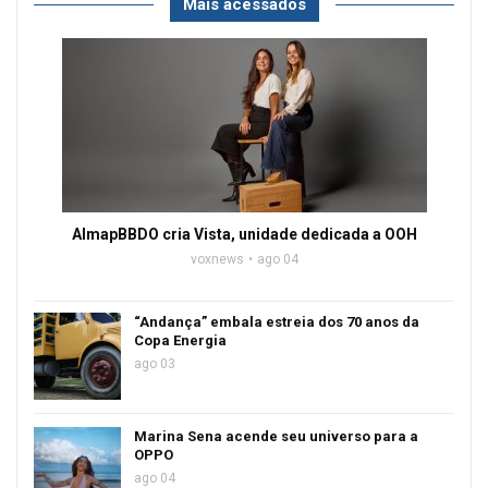
Mais acessados
AlmapBBDO cria Vista, unidade dedicada a OOH
voxnews
ago 04
“Andança” embala estreia dos 70 anos da
Copa Energia
ago 03
Marina Sena acende seu universo para a
OPPO
ago 04