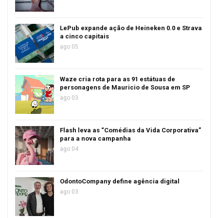
LePub expande ação de Heineken 0.0 e Strava
a cinco capitais
ago 05
Waze cria rota para as 91 estátuas de
personagens de Mauricio de Sousa em SP
ago 03
Flash leva as “Comédias da Vida Corporativa”
para a nova campanha
ago 04
OdontoCompany define agência digital
ago 03