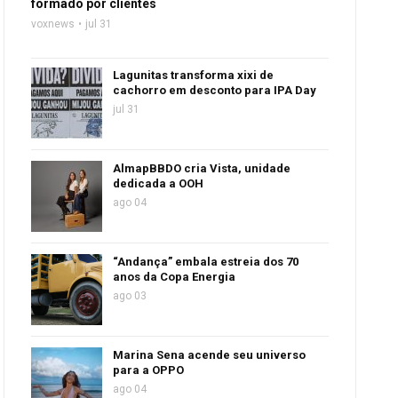
formado por clientes
voxnews
jul 31
Lagunitas transforma xixi de
cachorro em desconto para IPA Day
jul 31
AlmapBBDO cria Vista, unidade
dedicada a OOH
ago 04
“Andança” embala estreia dos 70
anos da Copa Energia
ago 03
Marina Sena acende seu universo
para a OPPO
ago 04