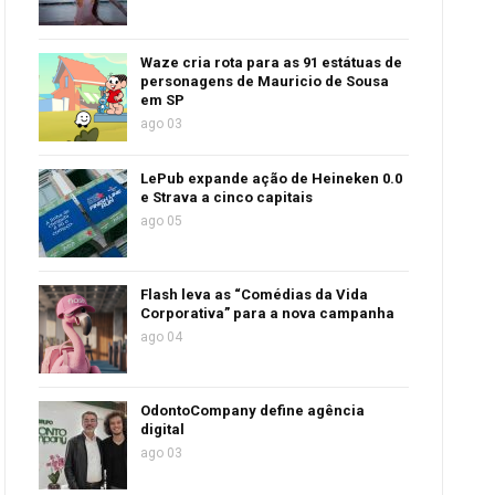
Waze cria rota para as 91 estátuas de
personagens de Mauricio de Sousa
em SP
ago 03
LePub expande ação de Heineken 0.0
e Strava a cinco capitais
ago 05
Flash leva as “Comédias da Vida
Corporativa” para a nova campanha
ago 04
OdontoCompany define agência
digital
ago 03