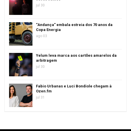
jul 30
“Andança” embala estreia dos 70 anos da
Copa Energia
ago 03
Yelum leva marca aos cartões amarelos da
arbitragem
jul 30
Fabio Urbanas e Luci Bondiole chegam à
Ozen.fm
jul 31