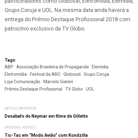
patrocinadores como Globosat, Eletromidia, Elemidia,
Grupo Coruja e UOL. Na mesma data ainda haverá a
entrega do Prêmio Destaque Profissional 2018 com
patrocínio exclusivo da TV Globo.
Tags:
ABP
Associação Brasileira de Propaganda
Elemidia
Eletromídia
Festival da ABO
Globosat
Grupo Coruja
Loja Comunicação
Marcelo Gianini
Prêmio Destaque Profissional
TV Globo
UOL
ARTIGO ANTERIOR
Desabafo de Neymar em filme de Gillette
PRÓXIMO ARTIGO
Tic-Tac em “Modo Avião” com Kondzilla