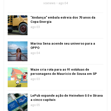
voxnews
ago 04
“Andança” embala estreia dos 70 anos da
Copa Energia
ago 03
Marina Sena acende seu universo para a
OPPO
ago 04
Waze cria rota para as 91 estátuas de
personagens de Mauricio de Sousa em SP
ago 03
LePub expande ação de Heineken 0.0 e Strava
a cinco capitais
ago 05