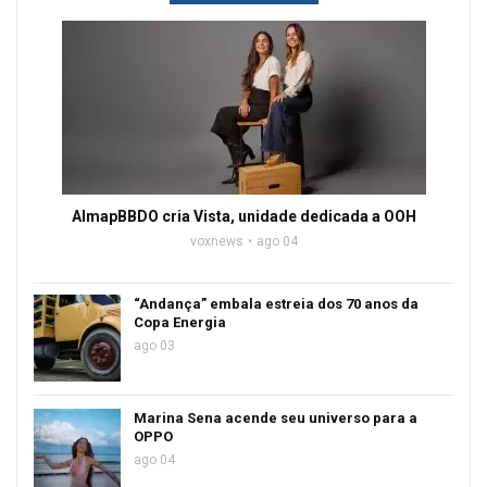
AlmapBBDO cria Vista, unidade dedicada a OOH
voxnews
ago 04
“Andança” embala estreia dos 70 anos da
Copa Energia
ago 03
Marina Sena acende seu universo para a
OPPO
ago 04