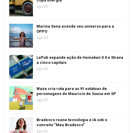
Copa Energia
ago 03
Marina Sena acende seu universo para a
OPPO
ago 04
LePub expande ação de Heineken 0.0 e Strava
a cinco capitais
ago 05
Waze cria rota para as 91 estátuas de
personagens de Mauricio de Sousa em SP
ago 03
Bradesco reúne tecnologia e IA sob o
conceito “Meu Bradesco”
ago 06