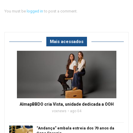
You must be
logged in
to post a comment.
Mais acessados
AlmapBBDO cria Vista, unidade dedicada a OOH
voxnews
ago 04
“Andança” embala estreia dos 70 anos da