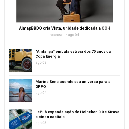
AlmapBBDO cria Vista, unidade dedicada a OOH
voxnews
ago 04
“Andança” embala estreia dos 70 anos da
Copa Energia
ago 03
Marina Sena acende seu universo para a
OPPO
ago 04
LePub expande ação de Heineken 0.0 e Strava
a cinco capitais
ago 05