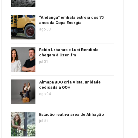
“Andança” embala estreia dos 70
anos da Copa Energia
ago 03
Fabio Urbanas e Luci Bondiole
chegam à Ozen.fm
jul 31
AlmapBBDO cria Vista, unidade
dedicada a OOH
ago 04
Estadão reativa área de Afiliação
jul 31