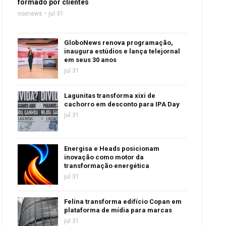
formado por clientes
voxnews
jul 31
GloboNews renova programação,
inaugura estúdios e lança telejornal
em seus 30 anos
jul 31
Lagunitas transforma xixi de
cachorro em desconto para IPA Day
jul 31
Energisa e Heads posicionam
inovação como motor da
transformação energética
jul 31
Felina transforma edifício Copan em
plataforma de mídia para marcas
jul 31