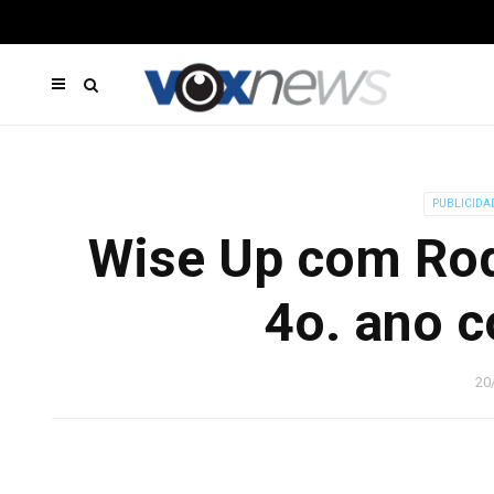
PUBLICIDA
Wise Up com Rod
4o. ano c
20