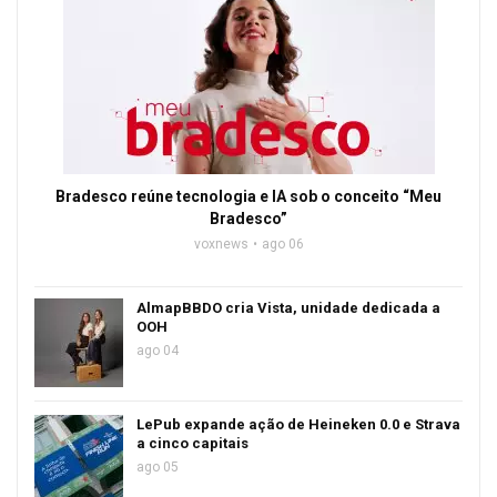
Bradesco reúne tecnologia e IA sob o conceito “Meu
Bradesco”
voxnews
ago 06
AlmapBBDO cria Vista, unidade dedicada a
OOH
ago 04
LePub expande ação de Heineken 0.0 e Strava
a cinco capitais
ago 05