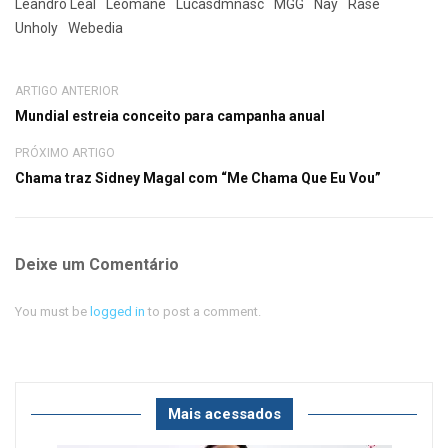
Leandro Leal
Leomane
Lucasdmnasc
MGG
Nay
Rase
Unholy
Webedia
ARTIGO ANTERIOR
Mundial estreia conceito para campanha anual
PRÓXIMO ARTIGO
Chama traz Sidney Magal com “Me Chama Que Eu Vou”
Deixe um Comentário
You must be
logged in
to post a comment.
Mais acessados