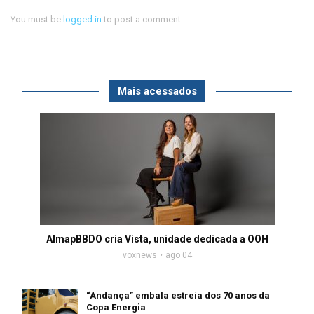
You must be
logged in
to post a comment.
Mais acessados
AlmapBBDO cria Vista, unidade dedicada a OOH
voxnews
ago 04
“Andança” embala estreia dos 70 anos da
Copa Energia