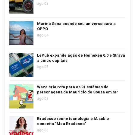
ago 03
Marina Sena acende seu universo para a
OPPO
ago 04
LePub expande ação de Heineken 0.0 e Strava
a cinco capitais
ago 05
Waze cria rota para as 91 estátuas de
personagens de Mauricio de Sousa em SP
ago 03
Bradesco reúne tecnologia e IA sob o
conceito “Meu Bradesco”
ago 06