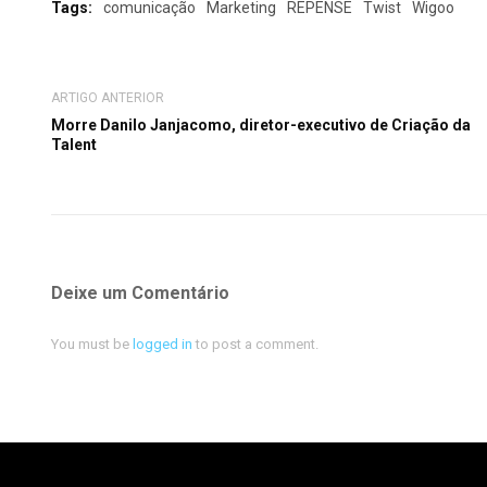
Tags:
comunicação
Marketing
REPENSE
Twist
Wigoo
ARTIGO ANTERIOR
Morre Danilo Janjacomo, diretor-executivo de Criação da
Talent
Deixe um Comentário
You must be
logged in
to post a comment.