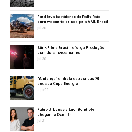
Ford leva bastidores do Rally Raid
para websérie criada pela VML Brasil
jul 30
Stink Films Brasil reforça Produção
com dois novos nomes
jul 30
“Andança” embala estreia dos 70
anos da Copa Energia
ago 03
Fabio Urbanas e Luci Bondiole
chegam à Ozen.fm
jul 31