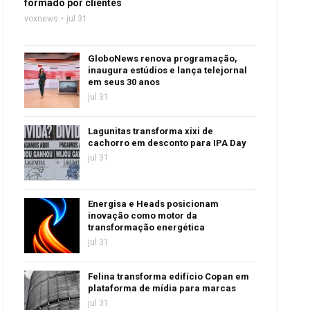
formado por clientes
voxnews
jul 31
GloboNews renova programação,
inaugura estúdios e lança telejornal
em seus 30 anos
jul 31
Lagunitas transforma xixi de
cachorro em desconto para IPA Day
jul 31
Energisa e Heads posicionam
inovação como motor da
transformação energética
jul 31
Felina transforma edifício Copan em
plataforma de mídia para marcas
jul 31