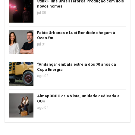
Stink Films Brasil reforça Produção com dois
novos nomes
jul 30
Fabio Urbanas e Luci Bondiole chegam à
Ozen.fm
jul 31
“Andança” embala estreia dos 70 anos da
Copa Energia
ago 03
AlmapBBDO cria Vista, unidade dedicada a
OOH
ago 04