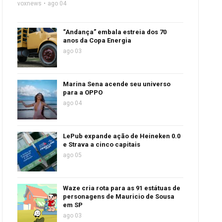
voxnews
ago 04
“Andança” embala estreia dos 70
anos da Copa Energia
ago 03
Marina Sena acende seu universo
para a OPPO
ago 04
LePub expande ação de Heineken 0.0
e Strava a cinco capitais
ago 05
Waze cria rota para as 91 estátuas de
personagens de Mauricio de Sousa
em SP
ago 03