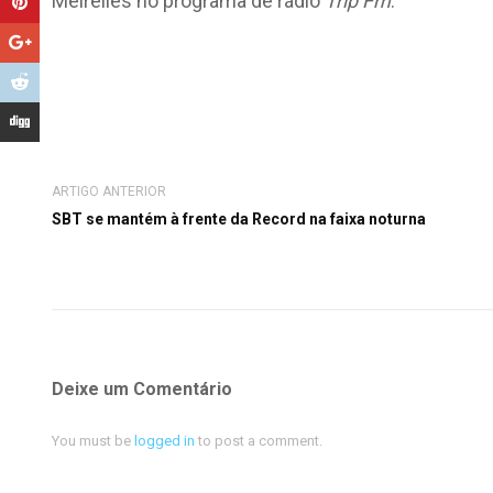
Meirelles no programa de rádio
Trip Fm
.
ARTIGO ANTERIOR
SBT se mantém à frente da Record na faixa noturna
Deixe um Comentário
You must be
logged in
to post a comment.