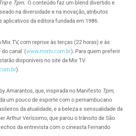
Trip
e
Tpm
. O conteúdo faz um blend divertido e
eado na diversidade e na inovação, atributos
e aplicativos da editora fundada em 1986.
a Mix TV, com reprise às terças (22 horas) e às
 do canal (
www.mixtv.com.br
). Para quem preferir
tarão disponíveis no site da Mix TV
.com.br
).
by Amarantos, que, inspirada no Manifesto
Tpm
,
ainda um pouco de esporte com o pernambucano
ileiros da atualidade, e a beleza e sensualidade da
ter Arthur Veríssimo, que parou o trânsito de São
trechos da entrevista com o cineasta Fernando