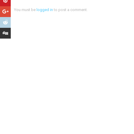
You must be
logged in
to post a comment.