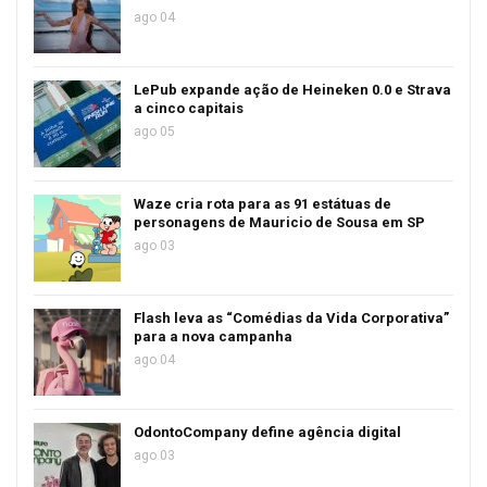
ago 04
LePub expande ação de Heineken 0.0 e Strava
a cinco capitais
ago 05
Waze cria rota para as 91 estátuas de
personagens de Mauricio de Sousa em SP
ago 03
Flash leva as “Comédias da Vida Corporativa”
para a nova campanha
ago 04
OdontoCompany define agência digital
ago 03