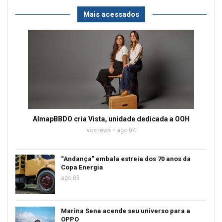
Mais acessados
AlmapBBDO cria Vista, unidade dedicada a OOH
voxnews
ago 04
“Andança” embala estreia dos 70 anos da
Copa Energia
ago 03
Marina Sena acende seu universo para a
OPPO