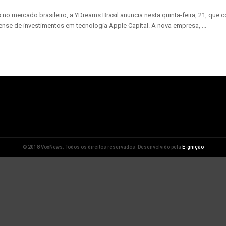
no mercado brasileiro, a YDreams Brasil anuncia nesta quinta-feira, 21, q
se de investimentos em tecnologia Apple Capital. A nova empresa, ...
© 2018 VoxNews. Todos os direitos reservados. Desenvolvido pela
E-gnição