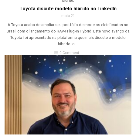
DIGITAL
Toyota discute modelo híbrido no LinkedIn
maio 21
A Toyota acaba de ampliar seu portfólio de modelos eletrificados no
Brasil com o lançamento do RAV4 Plug-in Hybrid. Este novo avanço da
Toyota foi apresentado na plataforma que mais discute o modelo
híbrido: o ...
chat_bubble
0 Comment