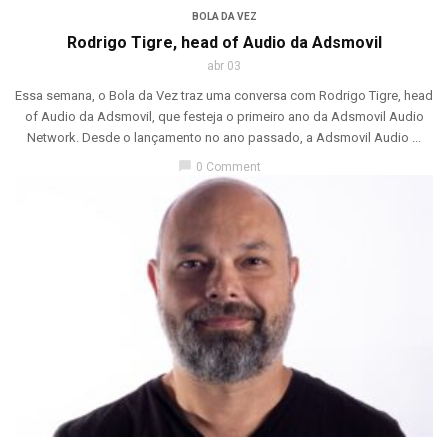
BOLA DA VEZ
Rodrigo Tigre, head of Audio da Adsmovil
abr 03
Essa semana, o Bola da Vez traz uma conversa com Rodrigo Tigre, head
of Audio da Adsmovil, que festeja o primeiro ano da Adsmovil Audio
Network. Desde o lançamento no ano passado, a Adsmovil Audio ...
chat_bubble
0 Comment