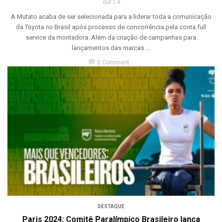
out 14
A Mutato acaba de ser selecionada para a liderar toda a comunicação
da Toyota no Brasil após processo de concorrência pela conta full
service da montadora. Além da criação de campanhas para
lançamentos das marcas ...
chat_bubble
0 Comment
DESTAQUE
Paris 2024: Comitê Paralímpico Brasileiro lança