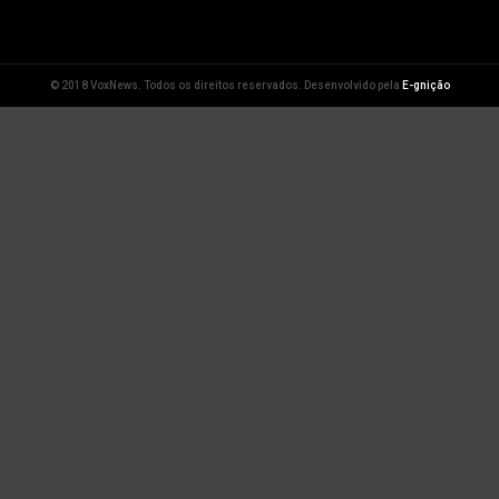
© 2018 VoxNews. Todos os direitos reservados. Desenvolvido pela
E-gnição