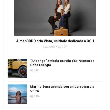
AlmapBBDO cria Vista, unidade dedicada a OOH
voxnews
ago 04
“Andança” embala estreia dos 70 anos da
Copa Energia
ago 03
Marina Sena acende seu universo para a
OPPO
ago 04