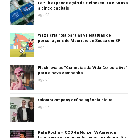
LePub expande ação de Heineken 0.0 e Strava
a cinco capitais
ago 05
Waze cria rota para as 91 estátuas de
personagens de Mauricio de Sousa em SP
ago 03
Flash leva as “Comédias da Vida Corporativa”
para a nova campanha
ago 04
OdontoCompany define agência digital
ago 03
Rafa Rocha – CCO da Noize: “A América
Latina vive um momento único de integração