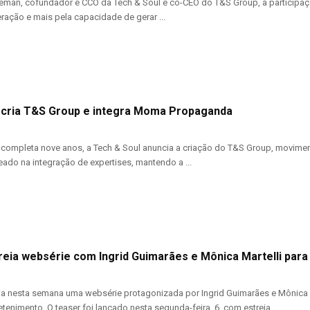
iteman, cofundador e CCO da Tech & Soul e co-CEO do T&S Group, a partici
ação e mais pela capacidade de gerar ...
 cria T&S Group e integra Moma Propaganda
completa nove anos, a Tech & Soul anuncia a criação do T&S Group, movim
eado na integração de expertises, mantendo a ...
reia websérie com Ingrid Guimarães e Mônica Martelli para
ia nesta semana uma websérie protagonizada por Ingrid Guimarães e Mônica 
tenimento. O teaser foi lançado nesta segunda-feira, 6, com estreia ...