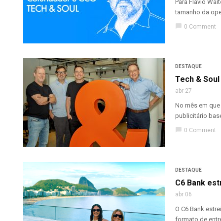
Para Flavio Wa
tamanho da oper
chat_bubble
0 Comment
DESTAQUE
Tech & Soul
abr 27
No mês em que 
publicitário bas
chat_bubble
0 Comment
DESTAQUE
C6 Bank est
abr 06
O C6 Bank estre
formato de entre