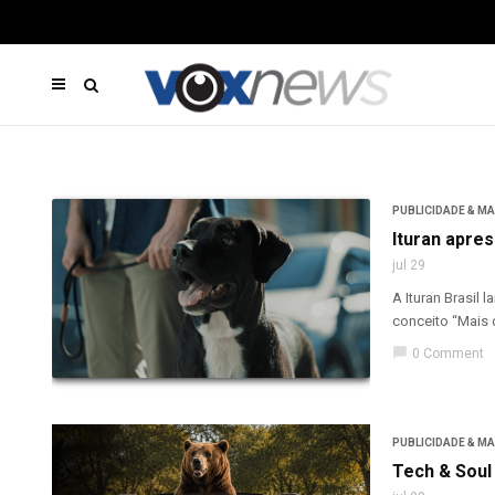
PUBLICIDADE & M
Ituran apre
jul 29
A Ituran Brasil
conceito “Mais 
chat_bubble
0 Comment
PUBLICIDADE & M
Tech & Soul 