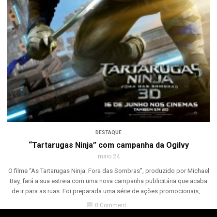
DESTAQUE
“Tartarugas Ninja” com campanha da Ogilvy
maio 24
O filme “As Tartarugas Ninja: Fora das Sombras”, produzido por Michael
Bay, fará a sua estreia com uma nova campanha publicitária que acaba
de ir para as ruas. Foi preparada uma série de ações promocionais, ...
chat_bubble
0 Comment