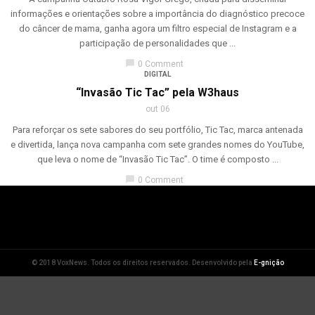
informações e orientações sobre a importância do diagnóstico precoce
do câncer de mama, ganha agora um filtro especial de Instagram e a
participação de personalidades que ...
chat_bubble
0 Comment
DIGITAL
“Invasão Tic Tac” pela W3haus
out 06
Para reforçar os sete sabores do seu portfólio, Tic Tac, marca antenada
e divertida, lança nova campanha com sete grandes nomes do YouTube,
que leva o nome de “Invasão Tic Tac”. O time é composto ...
chat_bubble
0 Comment
© 2018 VoxNews. Todos os direitos reservados. Desenvolvido pela
E-gnição