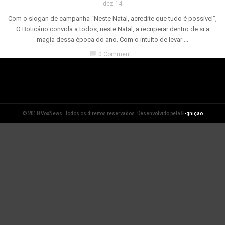
dez 14
Com o slogan de campanha “Neste Natal, acredite que tudo é possível”,
O Boticário convida a todos, neste Natal, a recuperar dentro de si a
magia dessa época do ano. Com o intuito de levar ...
chat_bubble
0 Comment
© 2018 VoxNews. Todos os direitos reservados. Desenvolvido pela
E-gnição