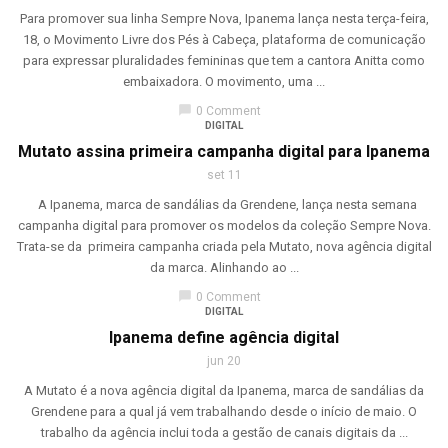
Para promover sua linha Sempre Nova, Ipanema lança nesta terça-feira,
18, o Movimento Livre dos Pés à Cabeça, plataforma de comunicação
para expressar pluralidades femininas que tem a cantora Anitta como
embaixadora. O movimento, uma ...
chat_bubble
0 Comment
DIGITAL
Mutato assina primeira campanha digital para Ipanema
set 11
A Ipanema, marca de sandálias da Grendene, lança nesta semana
campanha digital para promover os modelos da coleção Sempre Nova.
Trata-se da primeira campanha criada pela Mutato, nova agência digital
da marca. Alinhando ao ...
chat_bubble
0 Comment
DIGITAL
Ipanema define agência digital
jun 20
A Mutato é a nova agência digital da Ipanema, marca de sandálias da
Grendene para a qual já vem trabalhando desde o início de maio. O
trabalho da agência inclui toda a gestão de canais digitais da ...