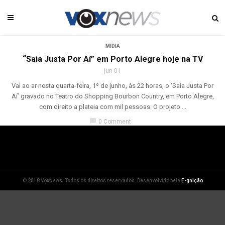
MÍDIA
“Saia Justa Por Aí” em Porto Alegre hoje na TV
jun 01
Vai ao ar nesta quarta-feira, 1º de junho, às 22 horas, o ‘Saia Justa Por
Aí’ gravado no Teatro do Shopping Bourbon Country, em Porto Alegre,
com direito a plateia com mil pessoas. O projeto ...
chat_bubble
0 Comment
© 2018 VoxNews. Todos os direitos reservados. Desenvolvido pela
E-gnição