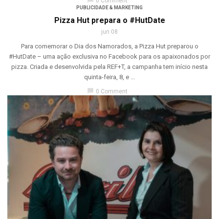
chat_bubble
0 Comment
PUBLICIDADE & MARKETING
Pizza Hut prepara o #HutDate
jun 08
Para comemorar o Dia dos Namorados, a Pizza Hut preparou o
#HutDate – uma ação exclusiva no Facebook para os apaixonados por
pizza. Criada e desenvolvida pela REF+T, a campanha tem início nesta
quinta-feira, 8, e ...
chat_bubble
0 Comment