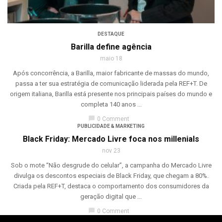
DESTAQUE
Barilla define agência
maio 18
Após concorrência, a Barilla, maior fabricante de massas do mundo,
passa a ter sua estratégia de comunicação liderada pela REF+T. De
origem italiana, Barilla está presente nos principais países do mundo e
completa 140 anos ...
chat_bubble
0 Comment
PUBLICIDADE & MARKETING
Black Friday: Mercado Livre foca nos millenials
nov 23
Sob o mote “Não desgrude do celular”, a campanha do Mercado Livre
divulga os descontos especiais de Black Friday, que chegam a 80%.
Criada pela REF+T, destaca o comportamento dos consumidores da
geração digital que ...
chat_bubble
0 Comment