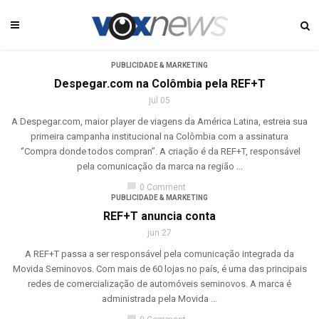
PUBLICIDADE & MARKETING
Despegar.com na Colômbia pela REF+T
jul 05
A Despegar.com, maior player de viagens da América Latina, estreia sua
primeira campanha institucional na Colômbia com a assinatura
‘’Compra donde todos compran’’. A criação é da REF+T, responsável
pela comunicação da marca na região ...
chat_bubble
0 Comment
PUBLICIDADE & MARKETING
REF+T anuncia conta
jun 27
A REF+T passa a ser responsável pela comunicação integrada da
Movida Seminovos. Com mais de 60 lojas no país, é uma das principais
redes de comercialização de automóveis seminovos. A marca é
administrada pela Movida ...