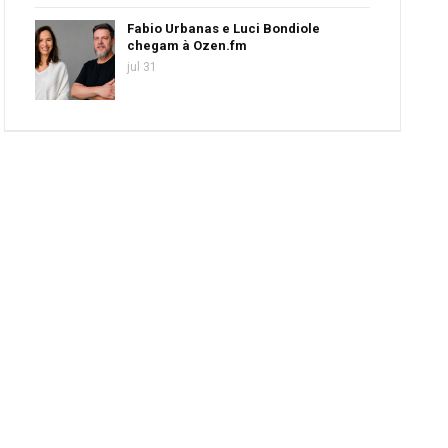
Fabio Urbanas e Luci Bondiole
chegam à Ozen.fm
jul 31