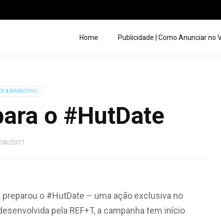
Home
Publicidade | Como Anunciar no
DE & MARKETING
para o #HutDate
/06/2017
 preparou o #HutDate – uma ação exclusiva no
desenvolvida pela REF+T, a campanha tem início