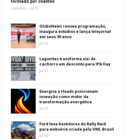
formado por clientes
voxnews
jul 31
GloboNews renova programação,
inaugura estúdios e lança telejornal
em seus 30 anos
jul 31
Lagunitas transforma xixi de
cachorro em desconto para IPA Day
jul 31
Energisa e Heads posicionam
inovação como motor da
transformação energética
jul 31
Ford leva bastidores do Rally Raid
para websérie criada pela VML Brasil
jul 30