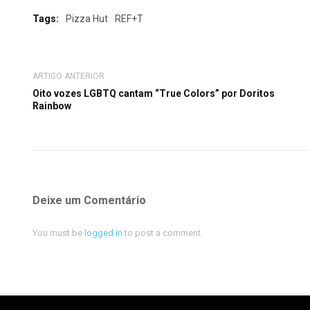
Tags:
Pizza Hut
REF+T
ARTIGO ANTERIOR
Oito vozes LGBTQ cantam “True Colors” por Doritos
Rainbow
Deixe um Comentário
You must be
logged in
to post a comment.