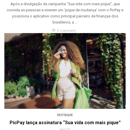
Após a divulgação da campanha “Sua vida com mais pique”, que
convida as pessoas a viverem um ‘pique de mudança’ com o PicPay e
posiciona o aplicativo como principal parceiro de finanças dos
brasileiros, a ...
chat_bubble
0 Comment
DESTAQUE
PicPay lança assinatura “Sua vida com mais pique”
ago 01