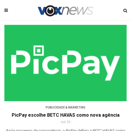
PUBLICIDADE & MARKETING
PicPay escolhe BETC HAVAS como nova agência
out 06
Após processo de concorrência, o PicPay definiu a BETC HAVAS como