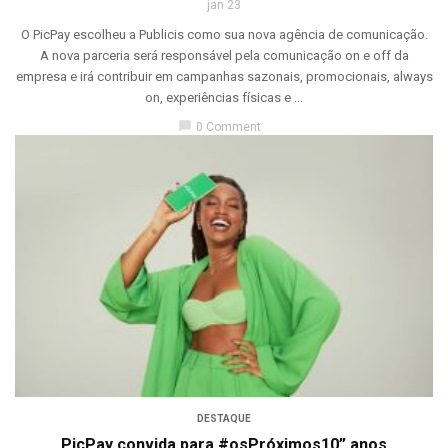
jan 23
O PicPay escolheu a Publicis como sua nova agência de comunicação.
A nova parceria será responsável pela comunicação on e off da
empresa e irá contribuir em campanhas sazonais, promocionais, always
on, experiências físicas e ...
chat_bubble
0 Comment
DESTAQUE
PicPay convida para #osPróximos10” anos