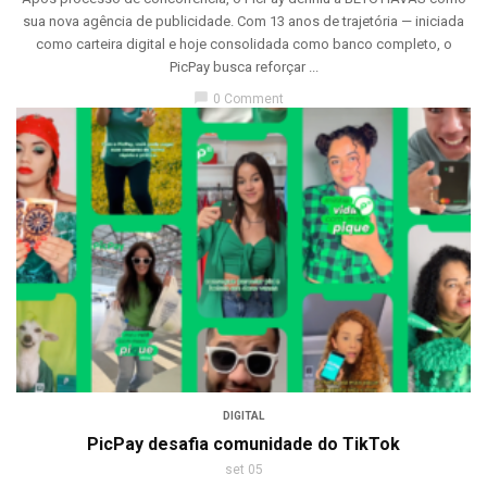
sua nova agência de publicidade. Com 13 anos de trajetória — iniciada
como carteira digital e hoje consolidada como banco completo, o
PicPay busca reforçar ...
chat_bubble
0 Comment
DIGITAL
PicPay desafia comunidade do TikTok
set 05