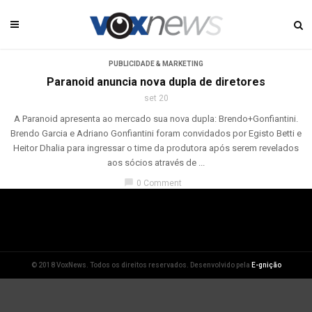
PUBLICIDADE & MARKETING
Paranoid anuncia nova dupla de diretores
set 20
A Paranoid apresenta ao mercado sua nova dupla: Brendo+Gonfiantini.
Brendo Garcia e Adriano Gonfiantini foram convidados por Egisto Betti e
Heitor Dhalia para ingressar o time da produtora após serem revelados
aos sócios através de ...
chat_bubble
0 Comment
© 2018 VoxNews. Todos os direitos reservados. Desenvolvido pela
E-gnição