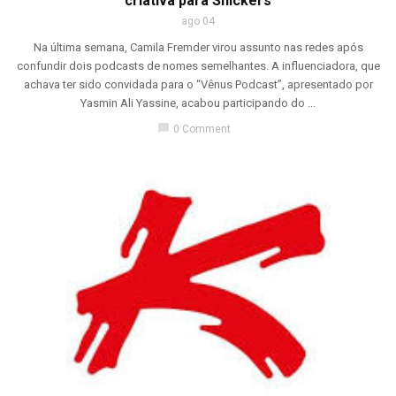
criativa para Snickers
ago 04
Na última semana, Camila Fremder virou assunto nas redes após
confundir dois podcasts de nomes semelhantes. A influenciadora, que
achava ter sido convidada para o “Vênus Podcast”, apresentado por
Yasmin Ali Yassine, acabou participando do ...
chat_bubble
0 Comment