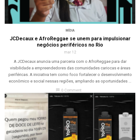
MÍDIA
JCDecaux e AfroReggae se unem para impulsionar
negócios periféricos no Rio
mar 12
A JCDecaux anuncia uma parceria com o AfroReggae para dar
visibilidade a empreendedores das comunidades cariocas e áreas
periféricas. A iniciativa tem como foco fortalecer o desenvolvimento
econômico e social nessas regiões, ampliando as oportunidades ...
chat_bubble
0 Comment