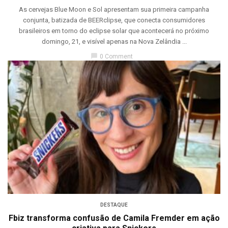
As cervejas Blue Moon e Sol apresentam sua primeira campanha
conjunta, batizada de BEERclipse, que conecta consumidores
brasileiros em torno do eclipse solar que acontecerá no próximo
domingo, 21, e visível apenas na Nova Zelândia ...
chat_bubble
0 Comment
DESTAQUE
Fbiz transforma confusão de Camila Fremder em ação