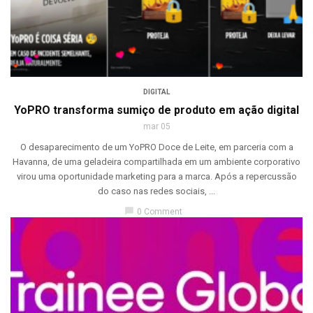
DIGITAL
YoPRO transforma sumiço de produto em ação digital
mar 05
O desaparecimento de um YoPRO Doce de Leite, em parceria com a
Havanna, de uma geladeira compartilhada em um ambiente corporativo
virou uma oportunidade marketing para a marca. Após a repercussão
do caso nas redes sociais, ...
chat_bubble
0 Comment