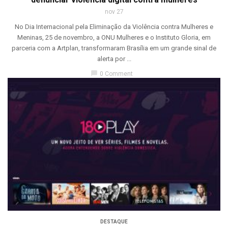
nov 27
No Dia Internacional pela Eliminação da Violência contra Mulheres e
Meninas, 25 de novembro, a ONU Mulheres e o Instituto Gloria, em
parceria com a Artplan, transformaram Brasília em um grande sinal de
alerta por ...
chat_bubble
0 Comment
DESTAQUE