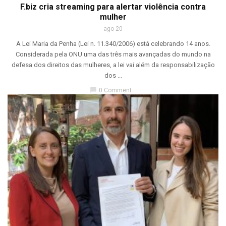
F.biz cria streaming para alertar violência contra
mulher
ago 20
A Lei Maria da Penha (Lei n. 11.340/2006) está celebrando 14 anos.
Considerada pela ONU uma das três mais avançadas do mundo na
defesa dos direitos das mulheres, a lei vai além da responsabilização
dos ...
chat_bubble
0 Comment