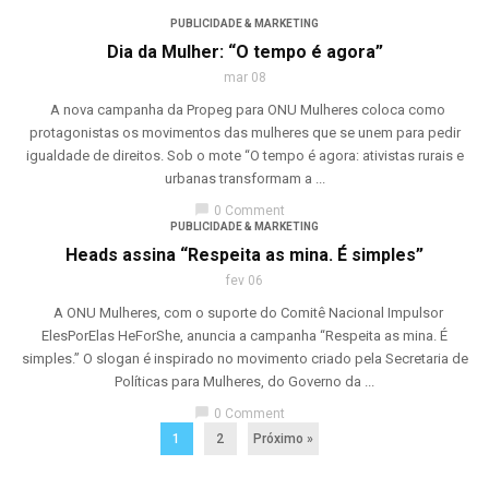
PUBLICIDADE & MARKETING
Dia da Mulher: “O tempo é agora”
mar 08
A nova campanha da Propeg para ONU Mulheres coloca como
protagonistas os movimentos das mulheres que se unem para pedir
igualdade de direitos. Sob o mote “O tempo é agora: ativistas rurais e
urbanas transformam a ...
chat_bubble
0 Comment
PUBLICIDADE & MARKETING
Heads assina “Respeita as mina. É simples”
fev 06
A ONU Mulheres, com o suporte do Comitê Nacional Impulsor
ElesPorElas HeForShe, anuncia a campanha “Respeita as mina. É
simples.” O slogan é inspirado no movimento criado pela Secretaria de
Políticas para Mulheres, do Governo da ...
chat_bubble
0 Comment
1
2
Próximo »