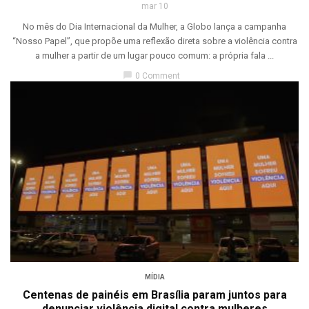
mar 10
No mês do Dia Internacional da Mulher, a Globo lança a campanha
“Nosso Papel”, que propõe uma reflexão direta sobre a violência contra
a mulher a partir de um lugar pouco comum: a própria fala ...
chat_bubble
0 Comment
MÍDIA
Centenas de painéis em Brasília param juntos para
denunciar violência digital contra mulheres