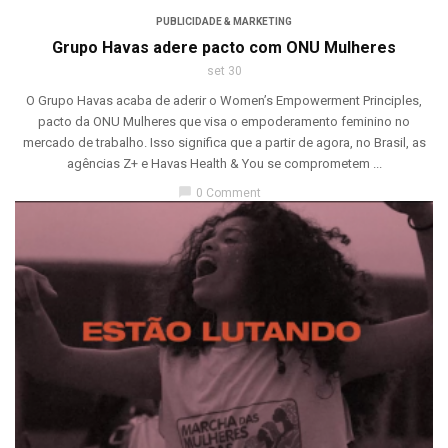
PUBLICIDADE & MARKETING
Grupo Havas adere pacto com ONU Mulheres
set 30
O Grupo Havas acaba de aderir o Women’s Empowerment Principles,
pacto da ONU Mulheres que visa o empoderamento feminino no
mercado de trabalho. Isso significa que a partir de agora, no Brasil, as
agências Z+ e Havas Health & You se comprometem ...
chat_bubble
0 Comment