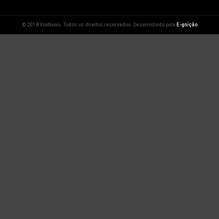
© 2018 VoxNews. Todos os direitos reservados. Desenvolvido pela
E-gnição