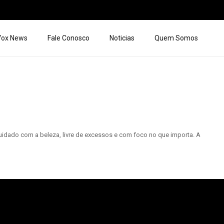
 Vox News
Fale Conosco
Noticias
Quem Somos
idado com a beleza, livre de excessos e com foco no que importa. A