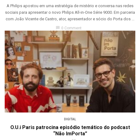
A Philips apostou em uma estratégia de mistério e conversa nas redes
sociais para apresentar o novo Philips All-in-One Série 9000. Em parceria
com João Vicente de Castro, ator, apresentador e sócio do Porta dos ...
chat_bubble
0 Comment
DIGITAL
O.U.i Paris patrocina episódio temático do podcast
“Não ImPorta”