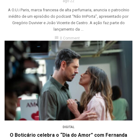
ago 22
A O.U.i Paris, marca francesa de alta perfumaria, anuncia o patrocínio
inédito de um episódio do podcast “Não ImPorta”, apresentado por
Gregório Duvivier e João Vicente de Castro. A ação faz parte do
lançamento da ...
chat_bubble
0 Comment
DIGITAL
O Boticário celebra o “Dia do Amor” com Fernanda