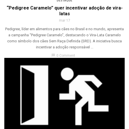
DESTAQUE
“Pedigree Caramelo” quer incentivar adoção de vira-
latas
mar 17
Pedigree, líder em alimentos para cães no Brasil e no mundo, apresenta
a campanha “Pedigree Caramelo”, destacando o Vira-Lata Caramelo
como símbolo dos cães Sem Raça Definida (SRD). A iniciativa busca
incentivar a adoção responsável ...
chat_bubble
0 Comment