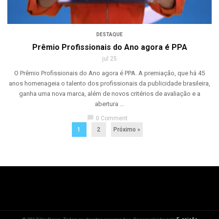
DESTAQUE
Prêmio Profissionais do Ano agora é PPA
jul 25
O Prêmio Profissionais do Ano agora é PPA. A premiação, que há 45
anos homenageia o talento dos profissionais da publicidade brasileira,
ganha uma nova marca, além de novos critérios de avaliação e a
abertura ...
chat_bubble
0 Comment
1
2
Próximo »