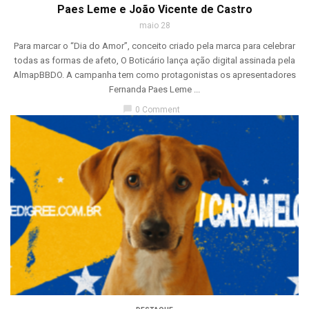
Paes Leme e João Vicente de Castro
maio 28
Para marcar o “Dia do Amor”, conceito criado pela marca para celebrar
todas as formas de afeto, O Boticário lança ação digital assinada pela
AlmapBBDO. A campanha tem como protagonistas os apresentadores
Fernanda Paes Leme ...
chat_bubble
0 Comment