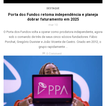
DESTAQUE
Porta dos Fundos retoma independência e planeja
dobrar faturamento em 2025
mar 10
O Porta dos Fundos volta a operar como produtora independente, agora
sob o comando de três de seus cinco sócios-fundadores: Fábio
Porchat, Gregório Duvivier e João Vicente de Castro. Criado em 2012, o
grupo rapidamente ...
chat_bubble
0 Comment