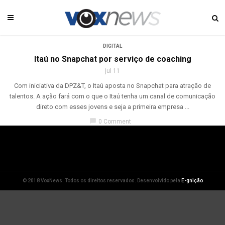
DIGITAL
Itaú no Snapchat por serviço de coaching
jul 11
Com iniciativa da DPZ&T, o Itaú aposta no Snapchat para atração de
talentos. A ação fará com o que o Itaú tenha um canal de comunicação
direto com esses jovens e seja a primeira empresa ...
chat_bubble
0 Comment
© 2018 VoxNews. Todos os direitos reservados. Desenvolvido pela
E-gnição