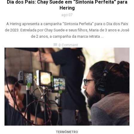
Dia dos Pais: Chay Suede em “Sintonia Perfeita” para
Hering
ago 07
A Hering apresenta a campanha “Sintonia Perfeita” para o Dia dos Pais
de 2023. Estrelada por Chay Suede e seus filhos, Maria de 3 anos e José
de 2 anos, a campanha da marca retrata ...
chat_bubble
0 Comment
TERMÔMETRO