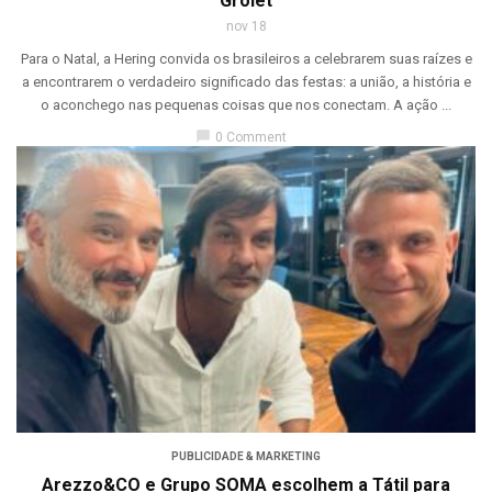
Grolet
nov 18
Para o Natal, a Hering convida os brasileiros a celebrarem suas raízes e
a encontrarem o verdadeiro significado das festas: a união, a história e
o aconchego nas pequenas coisas que nos conectam. A ação ...
chat_bubble
0 Comment
PUBLICIDADE & MARKETING
Arezzo&CO e Grupo SOMA escolhem a Tátil para