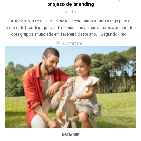
projeto de branding
abr 15
A Arezzo&CO e o Grupo SOMA selecionaram a Tátil Design para o
projeto de branding que vai direcionar a nova marca, após a junção dos
dois grupos anunciada em fevereiro deste ano. Segundo Fred ...
chat_bubble
0 Comment
DESTAQUE