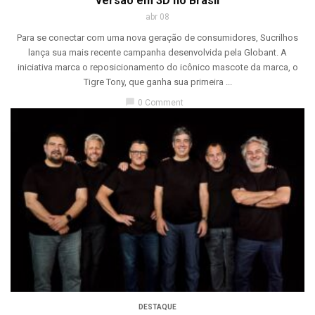
versão em 3D no Brasil
abr 08
Para se conectar com uma nova geração de consumidores, Sucrilhos
lança sua mais recente campanha desenvolvida pela Globant. A
iniciativa marca o reposicionamento do icônico mascote da marca, o
Tigre Tony, que ganha sua primeira ...
chat_bubble
0 Comment
DESTAQUE