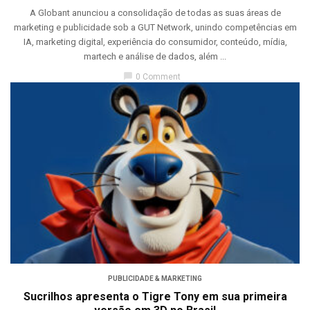
A Globant anunciou a consolidação de todas as suas áreas de
marketing e publicidade sob a GUT Network, unindo competências em
IA, marketing digital, experiência do consumidor, conteúdo, mídia,
martech e análise de dados, além ...
chat_bubble
0 Comment
PUBLICIDADE & MARKETING
Sucrilhos apresenta o Tigre Tony em sua primeira