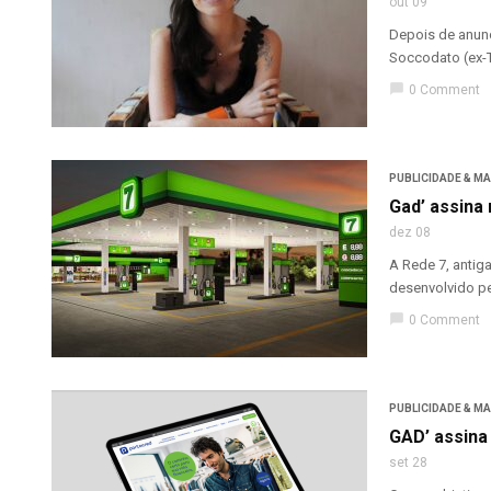
out 09
Depois de anunc
Soccodato (ex-T
chat_bubble
0 Comment
PUBLICIDADE & M
Gad’ assina
dez 08
A Rede 7, antig
desenvolvido pe
chat_bubble
0 Comment
PUBLICIDADE & M
GAD’ assina
set 28