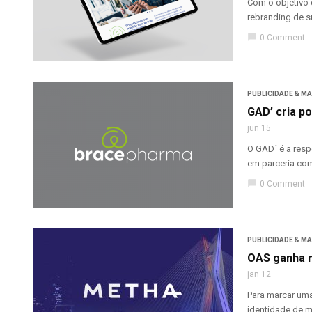
Com o objetivo 
rebranding de s
chat_bubble
0 Comment
PUBLICIDADE & M
GAD’ cria p
jun 15
O GAD´ é a resp
em parceria com
chat_bubble
0 Comment
PUBLICIDADE & M
OAS ganha n
jan 12
Para marcar um
identidade de ma