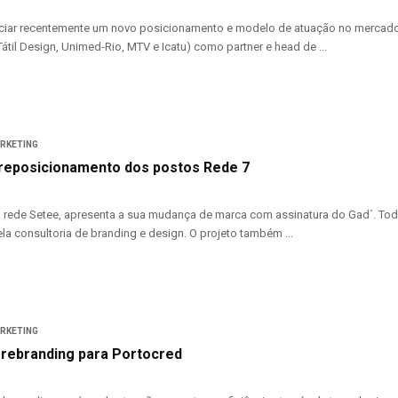
iar recentemente um novo posicionamento e modelo de atuação no mercado br
átil Design, Unimed-Rio, MTV e Icatu) como partner e head de ...
ARKETING
 reposicionamento dos postos Rede 7
a rede Setee, apresenta a sua mudança de marca com assinatura do Gad´. Todo 
la consultoria de branding e design. O projeto também ...
ARKETING
 rebranding para Portocred