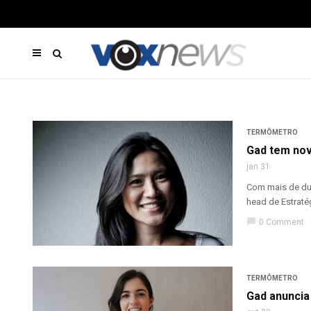
TERMÔMETRO
Gad tem nov
jan 31
Com mais de dua
head de Estratég
chat_bubble
0 Comment
TERMÔMETRO
Gad anuncia