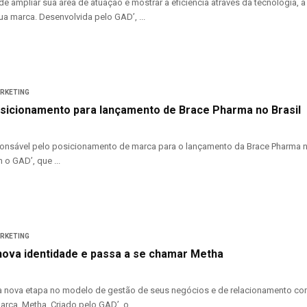
de ampliar sua área de atuação e mostrar a eficiência através da tecnologia, 
ua marca. Desenvolvida pelo GAD’, ...
ARKETING
osicionamento para lançamento de Brace Pharma no Brasil
onsável pelo posicionamento de marca para o lançamento da Brace Pharma no
 o GAD’, que ...
ARKETING
ova identidade e passa a se chamar Metha
a nova etapa no modelo de gestão de seus negócios e de relacionamento com
rca, Metha. Criado pelo GAD’, o ...