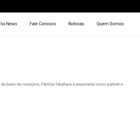
 Vox News
Fale Conosco
Noticias
Quem Somos
de bens de consumo, Patrícia Takehara é anunciada como partner e