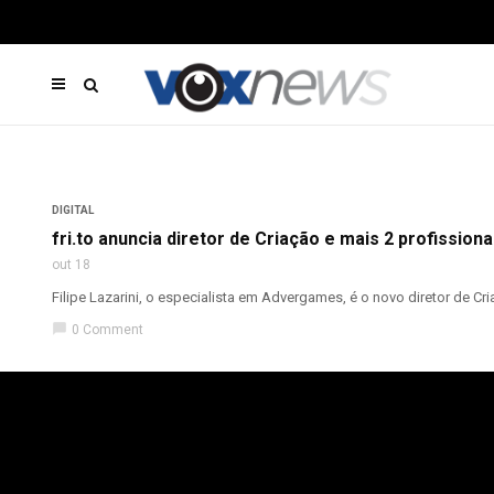
DIGITAL
fri.to anuncia diretor de Criação e mais 2 profissiona
out 18
Filipe Lazarini, o especialista em Advergames, é o novo diretor de Cria
chat_bubble
0 Comment