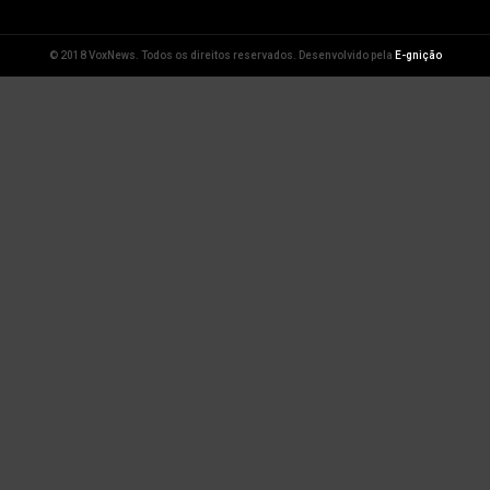
© 2018 VoxNews. Todos os direitos reservados. Desenvolvido pela
E-gnição