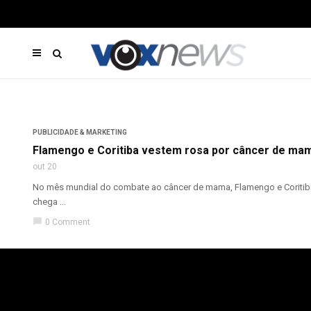
PUBLICIDADE & MARKETING
Flamengo e Coritiba vestem rosa por câncer de ma
out 20
No mês mundial do combate ao câncer de mama, Flamengo e Coritiba,
chega ...
chat_bubble
0 Comment