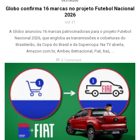
DESTAQUE
Globo confirma 16 marcas no projeto Futebol Nacional
2026
out 31
A Globo anunciou 16 marcas patrocinadoras para o projeto Futebol
Nacional 2026, que engloba as transmissões e coberturas do
Brasileirão, da Copa do Brasil e da Supercopa. Na TV aberta,
Amazon.com.br, Ambev, Betnacional, Fiat, Itaú, ...
chat_bubble
0 Comment