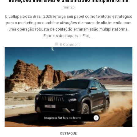
ativações imersivas e transmissão multiplataforma
mar 20
O Lollapalooza Brasil 2026 reforça seu papel como território estratégico
para o marketing ao combinar ativações de marca de alta imersão com
uma operação robusta de conteúdo e transmissão multiplataforma.
Entre os destaques, a Fiat, ...
chat_bubble
0 Comment
DESTAQUE