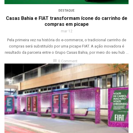
DESTAQUE
Casas Bahia e FIAT transformam ícone do carrinho de
compras em picape
mar 12
Pela primeira vez na história do e-commerce, o tradicional carrinho de
compras será substituído por uma picape FIAT. A ação inovadora é
resultado da parceria entre o Grupo Casas Bahia, por meio do seu hub ...
chat_bubble
0 Comment