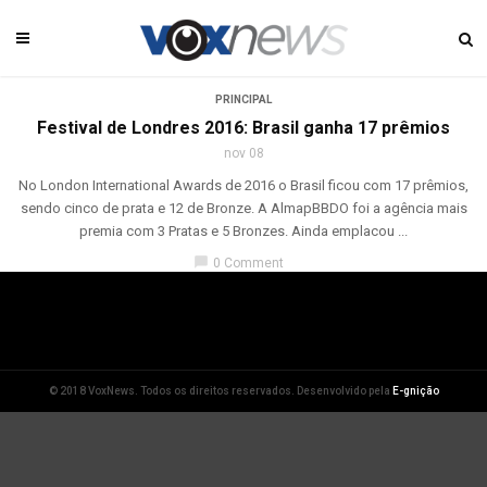
PRINCIPAL
Festival de Londres 2016: Brasil ganha 17 prêmios
nov 08
No London International Awards de 2016 o Brasil ficou com 17 prêmios,
sendo cinco de prata e 12 de Bronze. A AlmapBBDO foi a agência mais
premia com 3 Pratas e 5 Bronzes. Ainda emplacou ...
chat_bubble
0 Comment
© 2018 VoxNews. Todos os direitos reservados. Desenvolvido pela
E-gnição