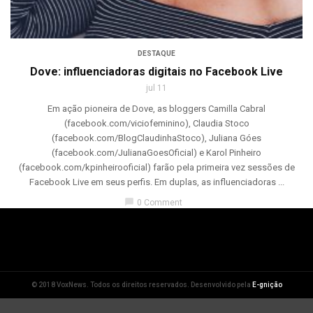
DESTAQUE
Dove: influenciadoras digitais no Facebook Live
jul 11
Em ação pioneira de Dove, as bloggers Camilla Cabral
(facebook.com/viciofeminino), Claudia Stoco
(facebook.com/BlogClaudinhaStoco), Juliana Góes
(facebook.com/JulianaGoesOficial) e Karol Pinheiro
(facebook.com/kpinheirooficial) farão pela primeira vez sessões de
Facebook Live em seus perfis. Em duplas, as influenciadoras ...
chat_bubble
0 Comment
© 2018 VoxNews. Todos os direitos reservados. Desenvolvido pela
E-gnição