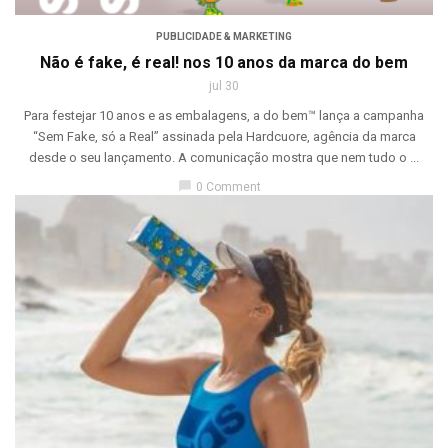
PUBLICIDADE & MARKETING
Não é fake, é real! nos 10 anos da marca do bem
jul 30
Para festejar 10 anos e as embalagens, a do bem™ lança a campanha
“Sem Fake, só a Real” assinada pela Hardcuore, agência da marca
desde o seu lançamento. A comunicação mostra que nem tudo o ...
chat_bubble
0 Comment